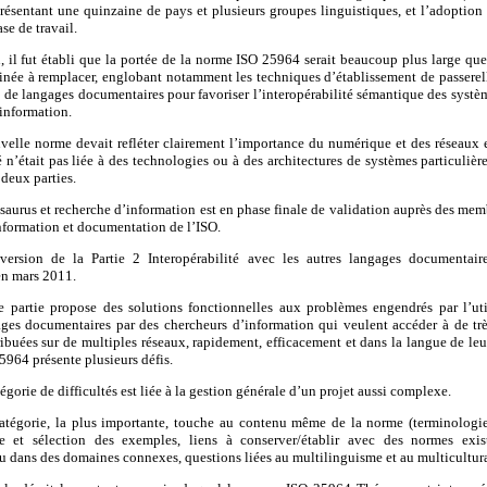
présentant une quinzaine de pays et plusieurs groupes linguistiques, et l’adoptio
e de travail.
, il fut établi que la portée de la norme ISO 25964 serait beaucoup plus large qu
tinée à remplacer, englobant notamment les techniques d’établissement de passerel
 de langages documentaires pour favoriser l’interopérabilité sémantique des systèm
information.
velle norme devait refléter clairement l’importance du numérique et des réseaux e
é n’était pas liée à des technologies ou à des architectures de systèmes particuli
 deux parties.
saurus et recherche d’information est en phase finale de validation auprès des me
nformation et documentation de l’ISO.
ersion de la Partie 2 Interopérabilité avec les autres langages documentair
n mars 2011.
 partie propose des solutions fonctionnelles aux problèmes engendrés par l’uti
ages documentaires par des chercheurs d’information qui veulent accéder à de trè
ribuées sur de multiples réseaux, rapidement, efficacement et dans la langue de leu
5964 présente plusieurs défis.
égorie de difficultés est liée à la gestion générale d’un projet aussi complexe.
tégorie, la plus importante, touche au contenu même de la norme (terminologie
re et sélection des exemples, liens à conserver/établir avec des normes exis
u dans des domaines connexes, questions liées au multilinguisme et au multicultur