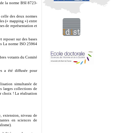
n de la norme BSI 8723-
e celle des deux normes
les (« mapping ») entre
es de représentation et
t reposer sur des bases
ères La norme ISO 25964
mbres votants du Comité
es a été diffusée pour
lisation simultanée de
s larges collections de
r choix ! La réalisation
, extension, niveau de
tantes en sciences de
alisme).