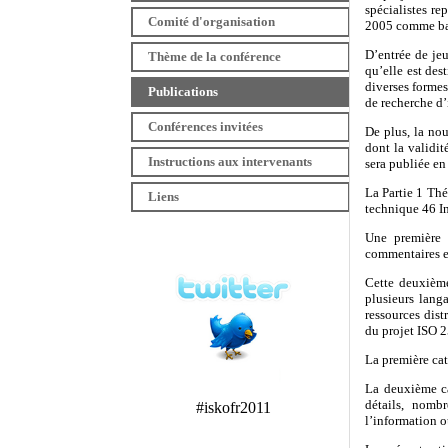
spécialistes re
Comité d'organisation
2005 comme bas
D’entrée de jeu
Thème de la conférence
qu’elle est des
diverses formes
Publications
de recherche d’
Conférences invitées
De plus, la nou
dont la validit
Instructions aux intervenants
sera publiée en
La Partie 1 Thé
Liens
technique 46 I
Une première v
commentaires e
Cette deuxième
plusieurs lang
ressources dist
du projet ISO 2
La première cat
La deuxième ca
détails, nomb
#iskofr2011
l’information o