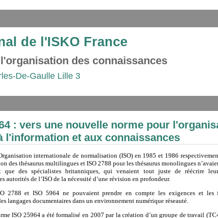
nal de l'ISKO France
 l'organisation des connaissances
rles-De-Gaulle Lille 3
64 : vers une nouvelle norme pour l'organisa
à l'information et aux connaissances
’Organisation internationale de normalisation (ISO) en 1985 et 1986 respectiveme
ion des thésaurus multilingues et ISO 2788 pour les thésaurus monolingues n’avaien
t que des spécialistes britanniques, qui venaient tout juste de réécrire leu
s autorités de l’ISO de la nécessité d’une révision en profondeur.
O 2788 et ISO 5964 ne pouvaient prendre en compte les exigences et les fo
 des langages documentaires dans un environnement numérique réseauté.
orme ISO 25964 a été formalisé en 2007 par la création d’un groupe de travail (