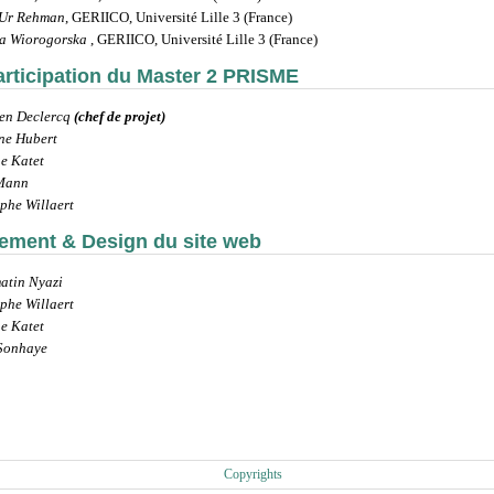
 Ur Rehman
, GERIICO, Université Lille 3 (France)
a Wiorogorska
, GERIICO, Université Lille 3 (France)
articipation du Master 2 PRISME
ien Declercq
(chef de projet)
ne Hubert
e Katet
 Mann
phe Willaert
ement & Design du site web
atin Nyazi
phe Willaert
e Katet
Sonhaye
Copyrights