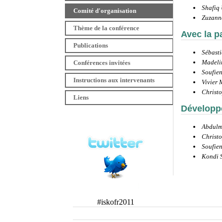
Shafiq
Comité d'organisation
Zuzann
Thème de la conférence
Avec la p
Publications
Sébast
Madeli
Conférences invitées
Soufien
Instructions aux intervenants
Vivier
Christo
Liens
Développ
Abdulm
Christo
Soufien
Kondi 
#iskofr2011