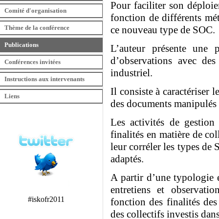
Pour faciliter son déploie
Comité d'organisation
fonction de différents mét
Thème de la conférence
ce nouveau type de SOC.
Publications
L’auteur présente une pa
d’observations avec de
Conférences invitées
industriel.
Instructions aux intervenants
Il consiste à caractériser 
Liens
des documents manipulés p
Les activités de gestion
finalités en matière de col
leur corréler les types de
adaptés.
A partir d’une typologie 
entretiens et observati
#iskofr2011
fonction des finalités des
des collectifs investis dan