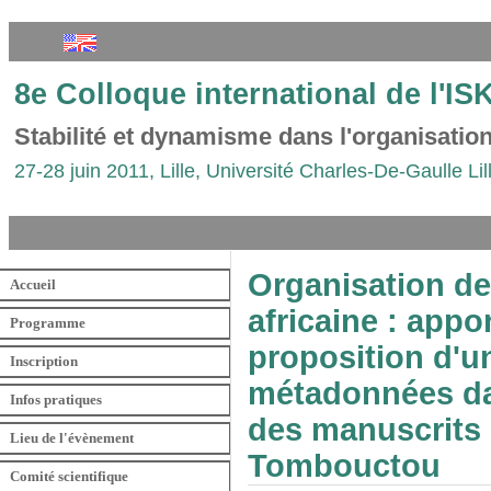
8e Colloque international de l'I
Stabilité et dynamisme dans l'organisati
27-28 juin 2011, Lille, Université Charles-De-Gaulle Lil
Organisation de
Accueil
africaine : appo
Programme
proposition d'u
Inscription
métadonnées dan
Infos pratiques
des manuscrits 
Lieu de l'évènement
Tombouctou
Comité scientifique